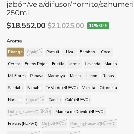
jabón/vela/difusor/hornito/sahumer
250ml
$18.552,00
$21.025,00
11
% OFF
Aroma
Pitanga
Coniglio
Pachuli
Uva
Bamboo
Coco
Cereza
Frutos Rojos
Frutilla
Jazmin
Lavanda
Marino
Mil Flores
Papaya
Maracuya
Menta
Limon
Rosas
Sandalo
Saibaba
Te Verde (NUEVO)
Vainilla
Citronella
Naranja
Chocolate
Canela
Café (NUEVO)
Dulce de Leche (NUEVO)
Madera de Oriente (NUEVO)
Fresias (NUEVO)
Miel (NUEVO)
Pomelo Rosado (NUEVO)