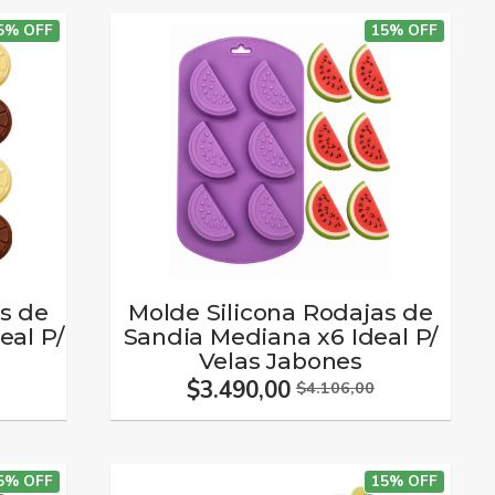
5% OFF
15% OFF
s de
Molde Silicona Rodajas de
eal P/
Sandia Mediana x6 Ideal P/
Velas Jabones
$3.490,00
$4.106,00
5% OFF
15% OFF