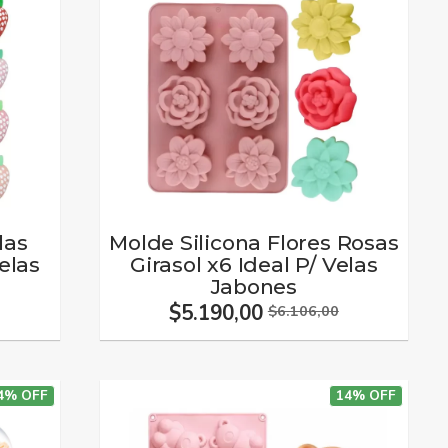
las
Molde Silicona Flores Rosas
elas
Girasol x6 Ideal P/ Velas
Jabones
$5.190,00
$6.106,00
4% OFF
14% OFF