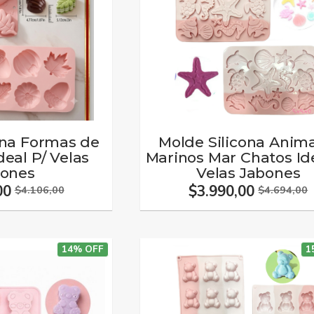
ona Formas de
Molde Silicona Anim
deal P/ Velas
Marinos Mar Chatos Ide
bones
Velas Jabones
00
$3.990,00
$4.106,00
$4.694,00
14% OFF
1