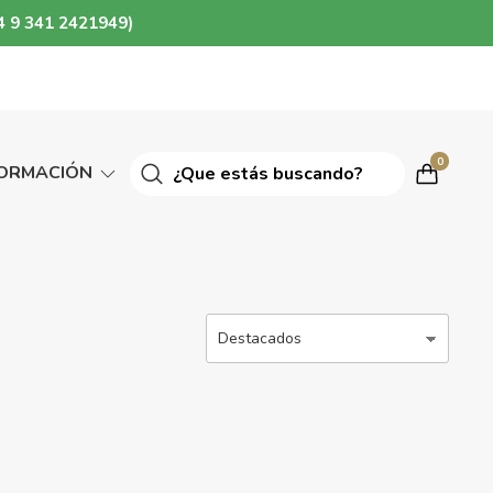
4 9 341 2421949)
0
FORMACIÓN