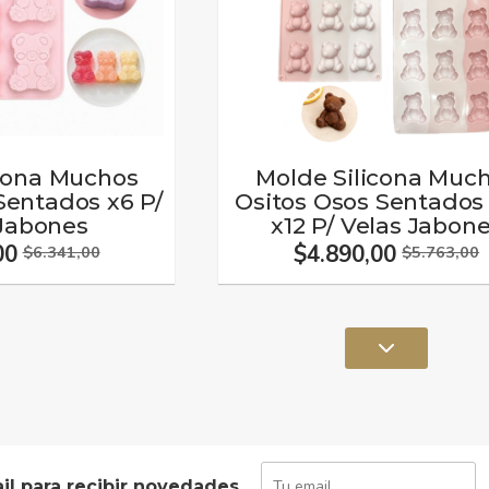
icona Muchos
Molde Silicona Muc
Sentados x6 P/
Ositos Osos Sentados
 Jabones
x12 P/ Velas Jabon
00
$4.890,00
$6.341,00
$5.763,00
il para recibir novedades