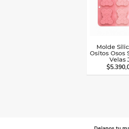
Molde Sil
Ositos Osos 
Velas
$5.390,
Dejanos tu ma