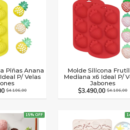
na Piñas Anana
Molde Silicona Frutil
Ideal P/ Velas
Mediana x6 Ideal P/ V
bones
Jabones
00
$3.490,00
$4.106,00
$4.106,00
15% OFF
1