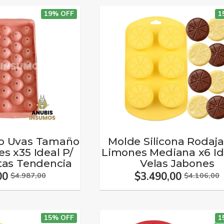
19% OFF
1
co Uvas Tamaño
Molde Silicona Rodaja
s x35 Ideal P/
Limones Mediana x6 Id
tas Tendencia
Velas Jabones
00
$3.490,00
$4.987,00
$4.106,00
15% OFF
1