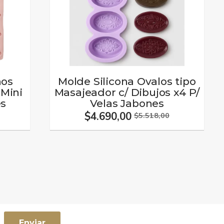
hos
Molde Silicona Ovalos tipo
 Mini
Masajeador c/ Dibujos x4 P/
es
Velas Jabones
$4.690,00
$5.518,00
Enviar