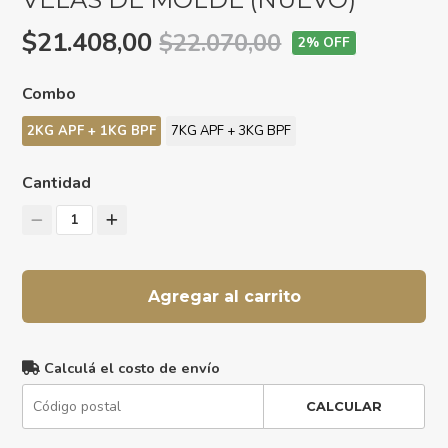
$21.408,00
$22.070,00
2
% OFF
Combo
2KG APF + 1KG BPF
7KG APF + 3KG BPF
Cantidad
1
Agregar al carrito
Calculá el costo de envío
CALCULAR