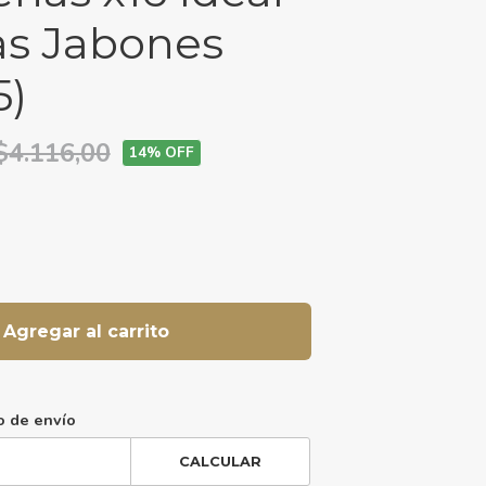
as Jabones
5)
$4.116,00
14
% OFF
Agregar al carrito
o de envío
CALCULAR