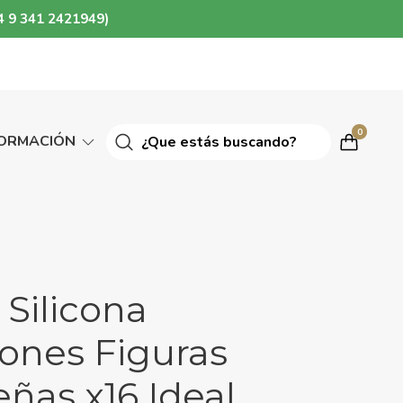
4 9 341 2421949)
0
FORMACIÓN
Silicona
nes Figuras
ñas x16 Ideal