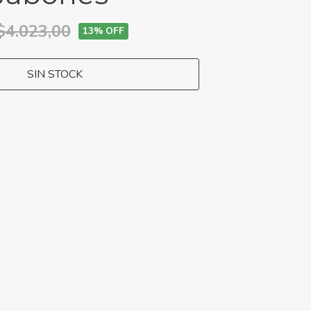
$4.023,00
13
% OFF
SIN STOCK