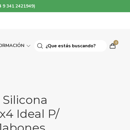
4 9 341 2421949)
0
FORMACIÓN
Silicona
 x4 Ideal P/
 Jabones